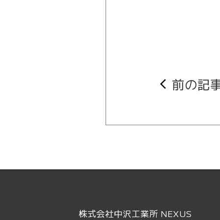
前の記
arrow_back_ios
株式会社中沢工業所 NEXUS