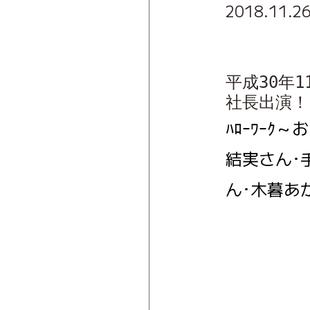
2018.11.2
平成30年11
社長出演！
ﾊﾛｰﾜｰｸ
結実さん･手
ん･木暮あか