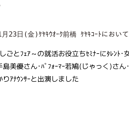
6
月23日(金)ｹﾔｷｳｵｰｸ前橋 ｹﾔｷｺｰﾄにおい
～おしごとﾌｪｱ～の就活お役立ちｾﾐﾅｰにﾀﾚﾝﾄ
島美優さん･ﾊﾟﾌｫｰﾏｰ若鳩(じゃっく)さ
りｱﾅｳﾝｻｰと出演しました