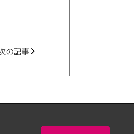
次の記事
arrow_forward_ios