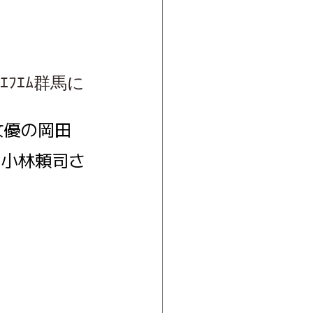
てｴﾌｴﾑ群馬に
･女優の岡田
ん･小林頼司さ